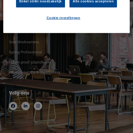
Enkel strikt noodzakelijk
Alle cookies accepteren
Contacteer ons
Cookie-instellingen
Voor Werknemers
Voor Werknemers
Spring Professional
Future-proof jobprofielen
Projectsourcing & Outsourcing
Volg ons