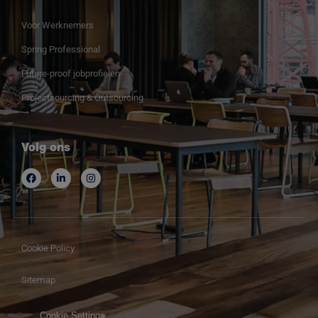
Voor Werknemers
Spring Professional
Future-proof jobprofielen
Projectsourcing & Outsourcing
Volg ons
Cookie Policy
Sitemap
Cookie Settings