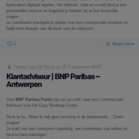
bankzaken digitaal regelen. Via telefoon, chat en e-mail bied je een
persoonlijke service en begeleid je klanten bij al hun financiële
vragen.
Je combineert klantgericht advies met een commerciële mindset en
helpt mee bouwen aan de bank van de toekomst.
0
Read more
Femke Van De Perre
at
5 augustus 2026
Klantadviseur | BNP Paribas –
Antwerpen
Voor
BNP Paribas Fortis
zijn we op zoek naar een Commercieel
Adviseur voor het Easy Banking Centre.
Denk je nu:
“Maar ik heb geen ervaring in de bankwereld…”
Geen
zorgen!
Je start met een intensieve opleiding, een combinatie van online en
face-to-face trainingen.