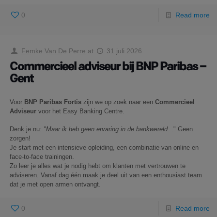
0
Read more
Femke Van De Perre
at
31 juli 2026
Commercieel adviseur bij BNP Paribas –
Gent
Voor
BNP Paribas Fortis
zijn we op zoek naar een
Commercieel
Adviseur
voor het Easy Banking Centre.
Denk je nu:
"Maar ik heb geen ervaring in de bankwereld..
." Geen
zorgen!
Je start met een intensieve opleiding, een combinatie van online en
face-to-face trainingen.
Zo leer je alles wat je nodig hebt om klanten met vertrouwen te
adviseren. Vanaf dag één maak je deel uit van een enthousiast team
dat je met open armen ontvangt.
0
Read more