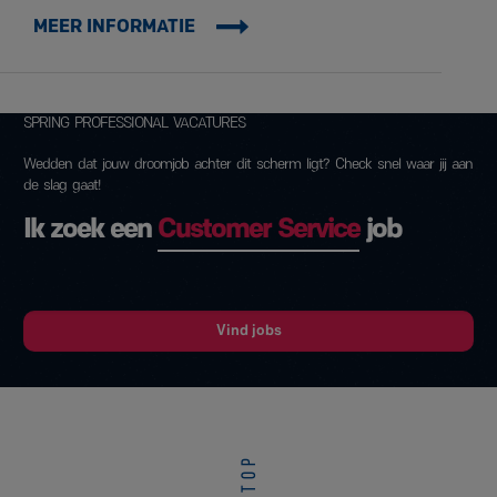
MEER INFORMATIE
SPRING PROFESSIONAL VACATURES
Wedden dat jouw droomjob achter dit scherm ligt? Check snel waar jij aan
de slag gaat!
Ik zoek een
Customer Service
job
Vind jobs
Top