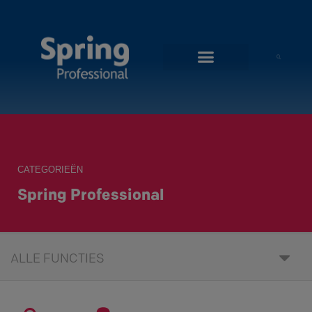
Spring Professional, de HR matchmaker
Voor Werkgevers
Voor Werknemers
Contacteer ons
CATEGORIEËN
Spring Professional
ALLE FUNCTIES