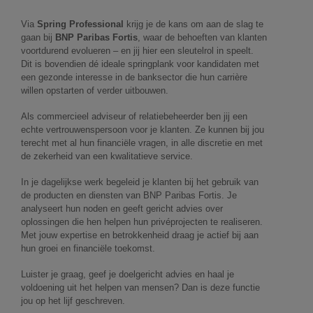
Via
Spring Professional
krijg je de kans om aan de slag te
gaan bij
BNP Paribas Fortis
, waar de behoeften van klanten
voortdurend evolueren – en jij hier een sleutelrol in speelt.
Dit is bovendien dé ideale springplank voor kandidaten met
een gezonde interesse in de banksector die hun carrière
willen opstarten of verder uitbouwen.
Als commercieel adviseur of relatiebeheerder ben jij een
echte vertrouwenspersoon voor je klanten. Ze kunnen bij jou
terecht met al hun financiële vragen, in alle discretie en met
de zekerheid van een kwalitatieve service.
In je dagelijkse werk begeleid je klanten bij het gebruik van
de producten en diensten van BNP Paribas Fortis. Je
analyseert hun noden en geeft gericht advies over
oplossingen die hen helpen hun privéprojecten te realiseren.
Met jouw expertise en betrokkenheid draag je actief bij aan
hun groei en financiële toekomst.
Luister je graag, geef je doelgericht advies en haal je
voldoening uit het helpen van mensen? Dan is deze functie
jou op het lijf geschreven.