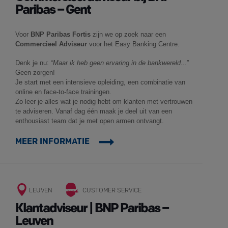
Paribas – Gent
Voor
BNP Paribas Fortis
zijn we op zoek naar een
Commercieel Adviseur
voor het Easy Banking Centre.
Denk je nu:
“Maar ik heb geen ervaring in de bankwereld..
.”
Geen zorgen!
Je start met een intensieve opleiding, een combinatie van
online en face-to-face trainingen.
Zo leer je alles wat je nodig hebt om klanten met vertrouwen
te adviseren. Vanaf dag één maak je deel uit van een
enthousiast team dat je met open armen ontvangt.
MEER INFORMATIE
LEUVEN
CUSTOMER SERVICE
Klantadviseur | BNP Paribas –
Leuven