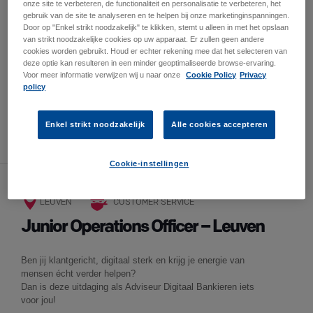
Vous êtes passionné(e) par le secteur bancaire et la finance
onze site te verbeteren, de functionaliteit en personalisatie te verbeteren, het
? Vous aimez le contact client, les défis commerciaux et
gebruik van de site te analyseren en te helpen bij onze marketinginspanningen.
évoluer dans un environnement stimulant ? Ou vous
Door op "Enkel strikt noodzakelijk" te klikken, stemt u alleen in met het opslaan
van strikt noodzakelijke cookies op uw apparaat. Er zullen geen andere
possédez déjà une première expérience dans le domaine et
cookies worden gebruikt. Houd er echter rekening mee dat het selecteren van
souhaitez donner un nouvel élan à votre carrière ?
deze optie kan resulteren in een minder geoptimaliseerde browse-ervaring.
Voor meer informatie verwijzen wij u naar onze
Cookie Policy
Privacy
Rejoignez BNP Paribas Fortis, l’une des plus grandes
policy
institutions financières en Belgique, et participez à une
aventure où votre talent sera reconnu et développé.
Enkel strikt noodzakelijk
Alle cookies accepteren
MEER INFORMATIE
Cookie-instellingen
LEUVEN
CUSTOMER SERVICE
Junior Operations Officer – Leuven
Ben jij klantgericht, digitaal sterk en krijg je energie van
mensen écht verder helpen?
Dan is deze uitdaging als Adviseur Digitaal Bankieren iets
voor jou!