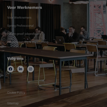
Voor Werknemers
Voor Werknemers
Spring Professional
Future-proof jobprofielen
Projectsourcing & Outsourcing
Volg ons
Cookie Policy
Sitemap