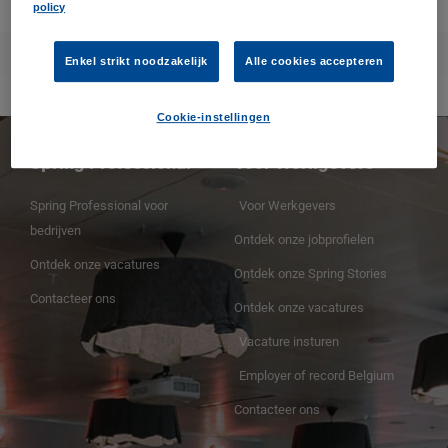
maat.
policy
0
Read more
Enkel strikt noodzakelijk
Alle cookies accepteren
Cookie-instellingen
Spring Professional
Voor Werkgevers
Spring Professional voor
Voor Werkgevers
bedrijven
Ontdek onze jobprofielen
Ontdek onze vacatures
Ontdek onze Spring Stories
Contacteer ons
Ontdek onze vacatures
Vacature insturen
Employer of record Belgium
Contacteer ons