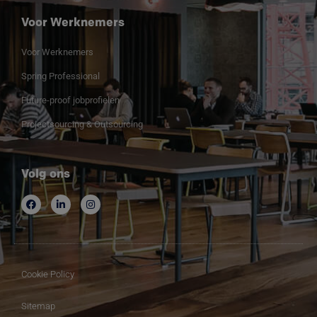
Voor Werknemers
Voor Werknemers
Spring Professional
Future-proof jobprofielen
Projectsourcing & Outsourcing
Volg ons
Cookie Policy
Sitemap