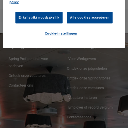
maat.
policy
0
Read more
Enkel strikt noodzakelijk
Alle cookies accepteren
Cookie-instellingen
Spring Professional
Voor Werkgevers
Spring Professional voor
Voor Werkgevers
bedrijven
Ontdek onze jobprofielen
Ontdek onze vacatures
Ontdek onze Spring Stories
Contacteer ons
Ontdek onze vacatures
Vacature insturen
Employer of record Belgium
Contacteer ons