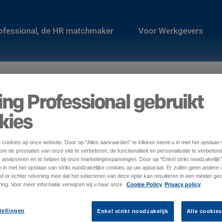
rofessional, de HR matchmaker
Voor Werkgevers
ing Professional gebruikt
kies
n cookies op onze website. Door op "Alles aanvaarden" te klikken stemt u in met het opslaan
m de prestaties van onze site te verbeteren, de functionaliteit en personalisatie te verbetere
e analyseren en te helpen bij onze marketinginspanningen. Door op "Enkel strikt noodzakelijk" 
en in met het opslaan van strikt noodzakelijke cookies op uw apparaat. Er zullen geen ander
ud er echter rekening mee dat het selecteren van deze optie kan resulteren in een minder ge
ing. Voor meer informatie verwijzen wij u naar onze
Cookie Policy
Privacy policy
tellingen
Enkel strikt noodzakelijk
Alle cookie