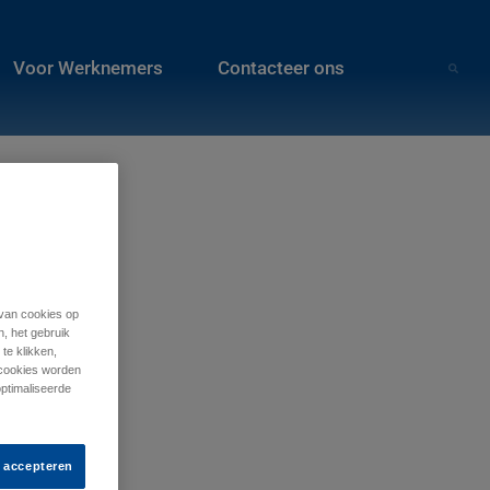
Voor Werknemers
Contacteer ons
 van cookies op
n, het gebruik
te klikken,
e cookies worden
optimaliseerde
s accepteren