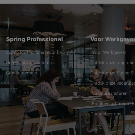
Spring Professional
Voor Werkgeve
Spring Professional voor bedrijven
Voor Werkgevers
Ontdek onze vacatures
Ontdek onze jobprofie
Contacteer ons
Ontdek onze Spring St
Ontdek onze vacature
Vacature insturen
Employer of record 
Contacteer ons