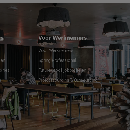
rs
Voor Werknemers
Voor Werknemers
len
Spring Professional
ories
Future-proof jobprofielen
s
Projectsourcing & Outsourcing
Belgium