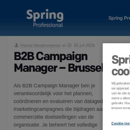
Spring P
Hanne Vandermeeren
at
28 juli 2026
B2B Campaign
Spr
Manager – Brussels
coo
Wij gebruike
Als B2B Campaign Manager ben je
uw apparaat o
verantwoordelijk voor het plannen,
van de site t
stemt u alle
coördineren en evalueren van datagedreven
gebruikt. Ho
marketingcampagnes die bijdragen aan de
browse-ervar
commerciële doelstellingen van de
Cookie-ins
organisatie. Je beheert het volledige