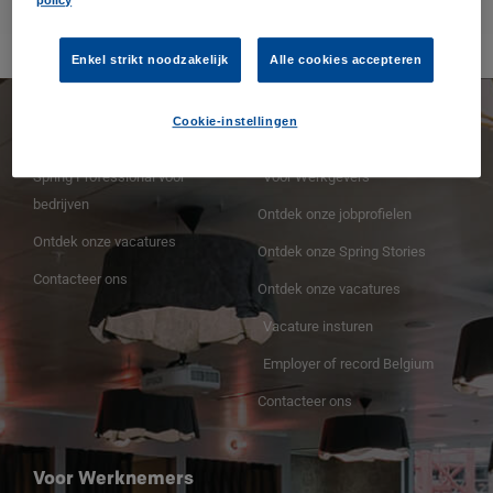
policy
0
Read more
Enkel strikt noodzakelijk
Alle cookies accepteren
Cookie-instellingen
Spring Professional
Voor Werkgevers
Spring Professional voor
Voor Werkgevers
bedrijven
Ontdek onze jobprofielen
Ontdek onze vacatures
Ontdek onze Spring Stories
Contacteer ons
Ontdek onze vacatures
Vacature insturen
Employer of record Belgium
Contacteer ons
Voor Werknemers