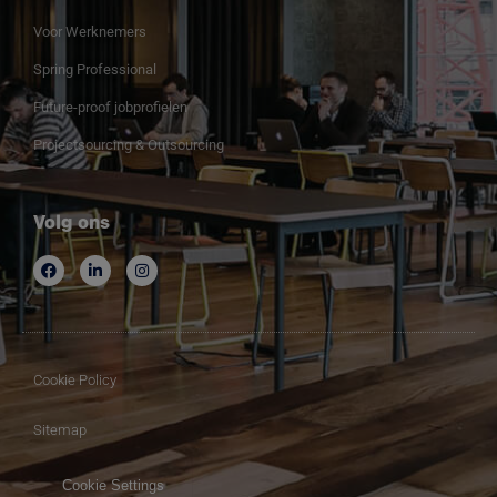
Voor Werknemers
Spring Professional
Future-proof jobprofielen
Projectsourcing & Outsourcing
Volg ons
Cookie Policy
Sitemap
Cookie Settings