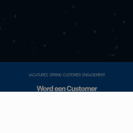
VACATURES SPRING CUSTOMER ENGAGEMENT
Word een Customer
Happiness expert
Ontdek hieronder welke jobs passen bij jouw
supertalenten. Niet direct jouw ding gezien? Schakel
dan als de bliksem onze job alert in en blijf op de
hoogte van onze jobs. Of trek jouw stoute schoenen