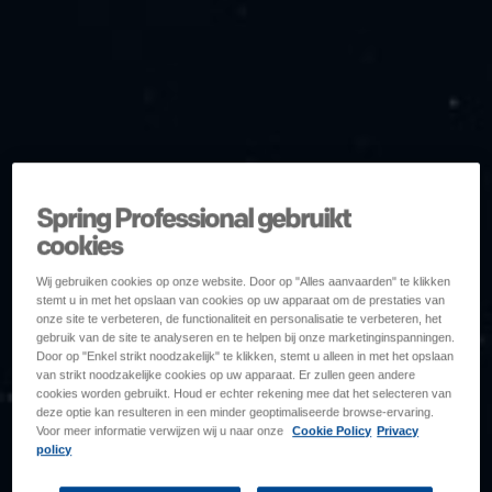
Spring Professional gebruikt
cookies
Wij gebruiken cookies op onze website. Door op "Alles aanvaarden" te klikken
stemt u in met het opslaan van cookies op uw apparaat om de prestaties van
onze site te verbeteren, de functionaliteit en personalisatie te verbeteren, het
gebruik van de site te analyseren en te helpen bij onze marketinginspanningen.
Door op "Enkel strikt noodzakelijk" te klikken, stemt u alleen in met het opslaan
van strikt noodzakelijke cookies op uw apparaat. Er zullen geen andere
cookies worden gebruikt. Houd er echter rekening mee dat het selecteren van
deze optie kan resulteren in een minder geoptimaliseerde browse-ervaring.
Voor meer informatie verwijzen wij u naar onze
Cookie Policy
Privacy
policy