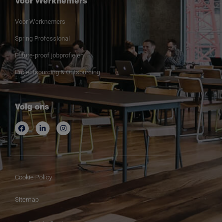
Voor Werknemers
Voor Werknemers
Spring Professional
Future-proof jobprofielen
Projectsourcing & Outsourcing
Volg ons
Cookie Policy
Sitemap