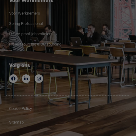
Voor Werknemers
Voor Werknemers
Spring Professional
Future-proof jobprofielen
Projectsourcing & Outsourcing
Volg ons
Cookie Policy
Sitemap