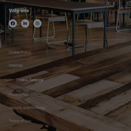
Volg ons
Cookie Policy
Sitemap
Cookie Settings
Privacy Policy
Security and Phishing
Terms of Use