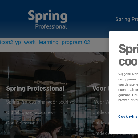
Spring P
icon2-yp_work_learning_program-02
Spr
coo
Wij gebruike
uw apparaat o
van de site t
Spring Professional
Voor Werkgeve
stemt u alle
gebruikt. Ho
browse-ervar
Spring Professional voor bedrijven
Voor Werkgevers
Ontdek onze vacatures
Ontdek onze jobprofie
Cookie-ins
Contacteer ons
Ontdek onze Spring St
Ontdek onze vacature