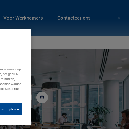
Voor Werknemers
Contacteer ons
 van cookies op
n, het gebruik
te klikken,
Volg ons
e cookies worden
optimaliseerde
s accepteren