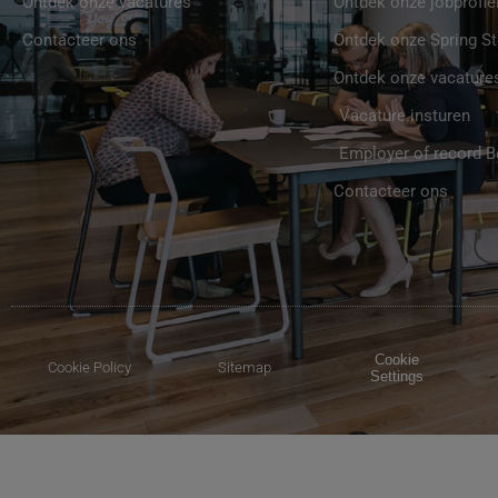
Ontdek onze vacatures
Ontdek onze jobprofie
Contacteer ons
Ontdek onze Spring St
Ontdek onze vacature
Vacature insturen
Employer of record 
Contacteer ons
Cookie
Cookie Policy
Sitemap
Settings