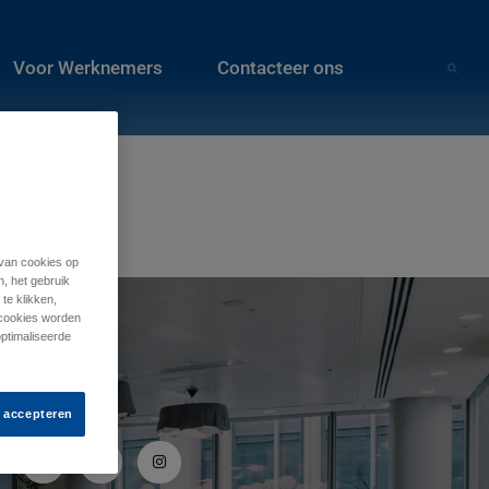
Voor Werknemers
Contacteer ons
 van cookies op
n, het gebruik
te klikken,
e cookies worden
optimaliseerde
Volg ons
s accepteren