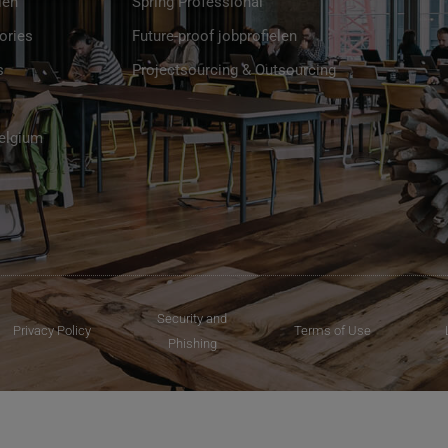
len
Spring Professional
ories
Future-proof jobprofielen
s
Projectsourcing & Outsourcing
Belgium
Security and
Privacy Policy
Terms of Use
Phishing