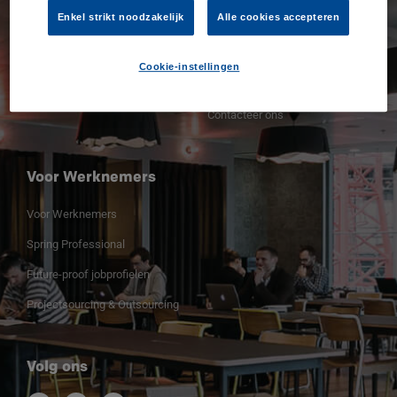
Contacteer ons
Enkel strikt noodzakelijk
Alle cookies accepteren
Ontdek onze vacatures
Vacature insturen
Cookie-instellingen
Employer of record Belgium
Contacteer ons
Voor Werknemers
Voor Werknemers
Spring Professional
Future-proof jobprofielen
Projectsourcing & Outsourcing
Volg ons