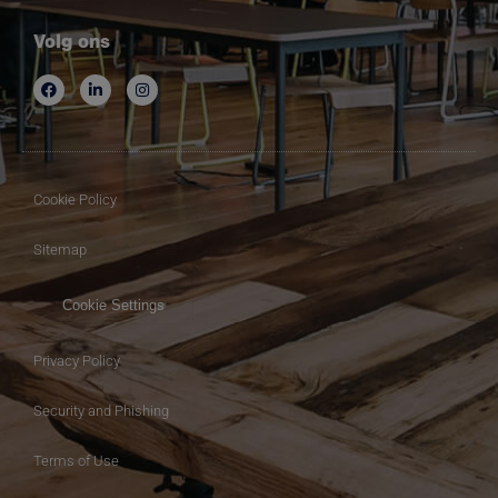
Volg ons
Cookie Policy
Sitemap
Cookie Settings
Privacy Policy
Security and Phishing
Terms of Use