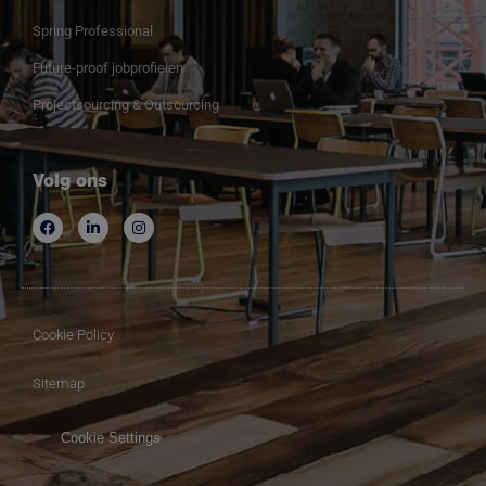
Spring Professional
Future-proof jobprofielen
Projectsourcing & Outsourcing
Volg ons
Cookie Policy
Sitemap
Cookie Settings