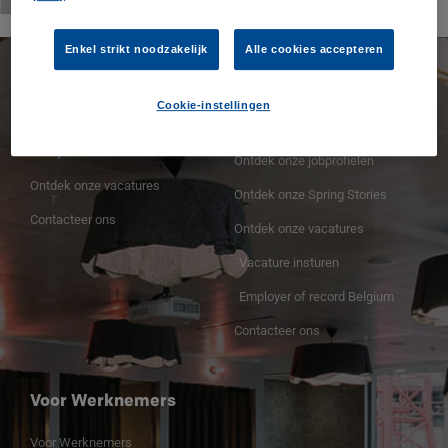
Enkel strikt noodzakelijk
Alle cookies accepteren
Spring Professional
Voor Werkgevers
Cookie-instellingen
Spring Professional voor
Voor Werkgevers
bedrijven
Ontdek onze jobprofielen
Ontdek onze vacatures
Ontdek onze Spring Stories
Contacteer ons
Ontdek onze vacatures
Vacature insturen
Employer of record Belgium
Contacteer ons
Voor Werknemers
Voor Werknemers