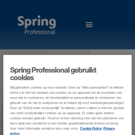
Spring Professional gebruikt
cookies
Wij gebruiken cookies op onze website. Door op "Alles aanvaarden" te klikken
stemt u in met het opslaan van cookies op uw apparaat om de prestaties van
onze site te verbeteren, de functionaliteit en personalisatie te verbeteren, het
gebruik van de site te analyseren en te helpen bij onze marketinginspanningen.
Door op "Enkel strikt noodzakelijk" te klikken, stemt u alleen in met het opslaan
van strikt noodzakelijke cookies op uw apparaat. Er zullen geen andere
cookies worden gebruikt. Houd er echter rekening mee dat het selecteren van
deze optie kan resulteren in een minder geoptimaliseerde browse-ervaring.
Voor meer informatie verwijzen wij u naar onze
Cookie Policy
Privacy
policy