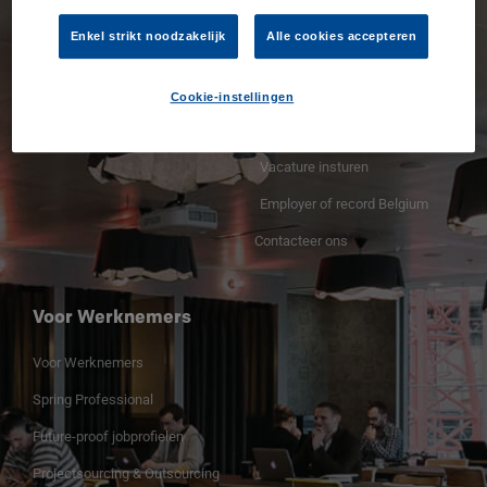
Spring Professional voor
Voor Werkgevers
Enkel strikt noodzakelijk
Alle cookies accepteren
bedrijven
Ontdek onze jobprofielen
Ontdek onze vacatures
Ontdek onze Spring Stories
Cookie-instellingen
Contacteer ons
Ontdek onze vacatures
Vacature insturen
Employer of record Belgium
Contacteer ons
Voor Werknemers
Voor Werknemers
Spring Professional
Future-proof jobprofielen
Projectsourcing & Outsourcing