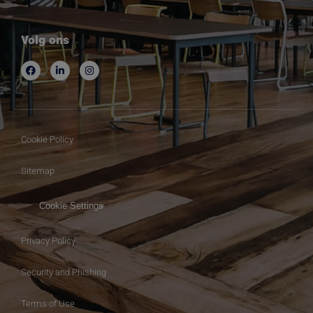
Volg ons
Cookie Policy
Sitemap
Cookie Settings
Privacy Policy
Security and Phishing
Terms of Use