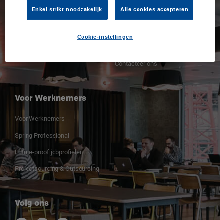
Contacteer ons
Enkel strikt noodzakelijk
Alle cookies accepteren
Ontdek onze vacatures
Vacature insturen
Cookie-instellingen
Employer of record Belgium
Contacteer ons
Voor Werknemers
Voor Werknemers
Spring Professional
Future-proof jobprofielen
Projectsourcing & Outsourcing
Volg ons