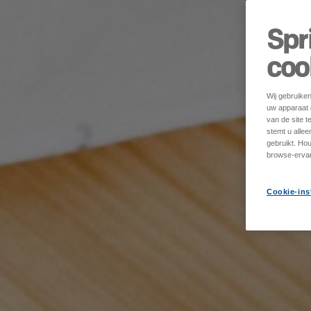
Spr
coo
Wij gebruike
uw apparaat o
van de site t
stemt u alle
gebruikt. Ho
browse-ervar
Cookie-ins