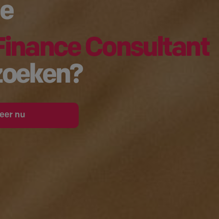
de
Finance Consultant
zoeken?
teer nu