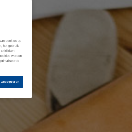
 van cookies op
n, het gebruik
te klikken,
e cookies worden
optimaliseerde
s accepteren