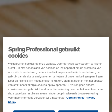
Spring Professional gebruikt
cookies
Wij gebruiken cookies op onze website. Door op "Alles aanvaarden" te klikken
stemt u in met het opslaan van cookies op uw apparaat om de prestaties van
onze site te verbeteren, de functionaliteit en personalisatie te verbeteren, het
gebruik van de site te analyseren en te helpen bij onze marketinginspanningen.
Door op "Enkel strikt noodzakelijk" te klikken, stemt u alleen in met het opslaan
van strikt noodzakelijke cookies op uw apparaat. Er zullen geen andere
cookies worden gebruikt. Houd er echter rekening mee dat het selecteren van
deze optie kan resulteren in een minder geoptimaliseerde browse-ervaring.
Voor meer informatie verwijzen wij u naar onze
Cookie Policy
Privacy
policy