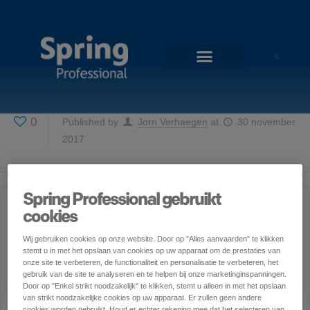
0
Published by
Jorn Verhaegen
at
30 november
2017
Spring Professional gebruikt
cookies
Wij gebruiken cookies op onze website. Door op "Alles aanvaarden" te klikken
stemt u in met het opslaan van cookies op uw apparaat om de prestaties van
onze site te verbeteren, de functionaliteit en personalisatie te verbeteren, het
gebruik van de site te analyseren en te helpen bij onze marketinginspanningen.
Door op "Enkel strikt noodzakelijk" te klikken, stemt u alleen in met het opslaan
van strikt noodzakelijke cookies op uw apparaat. Er zullen geen andere
cookies worden gebruikt. Houd er echter rekening mee dat het selecteren van