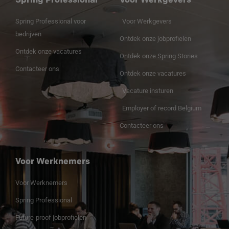
Spring Professional
Voor Werkgevers
Spring Professional voor
Voor Werkgevers
bedrijven
Ontdek onze jobprofielen
Ontdek onze vacatures
Ontdek onze Spring Stories
Contacteer ons
Ontdek onze vacatures
Vacature insturen
Employer of record Belgium
Contacteer ons
Voor Werknemers
Voor Werknemers
Spring Professional
Future-proof jobprofielen