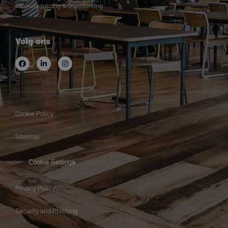
Projectsourcing & Outsourcing
Volg ons
Cookie Policy
Sitemap
Cookie Settings
Privacy Policy
Security and Phishing