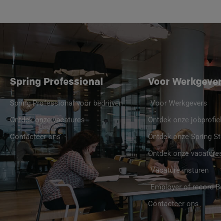
Spring Professional
Voor Werkgeve
Spring Professional voor bedrijven
Voor Werkgevers
Ontdek onze vacatures
Ontdek onze jobprofie
Contacteer ons
Ontdek onze Spring St
Ontdek onze vacature
Vacature insturen
Employer of record 
Contacteer ons