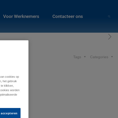
Voor Werknemers
Contacteer ons
Tags
Categories
 van cookies op
n, het gebruik
te klikken,
e cookies worden
optimaliseerde
s accepteren