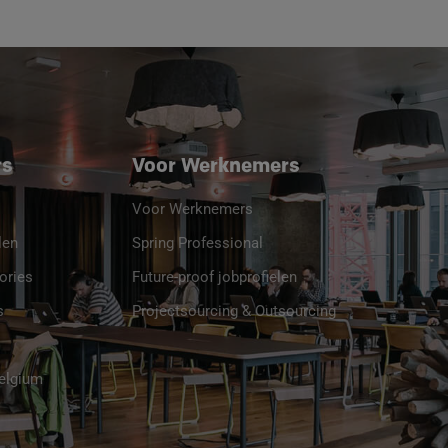
rs
Voor Werknemers
Voor Werknemers
len
Spring Professional
ories
Future-proof jobprofielen
s
Projectsourcing & Outsourcing
Belgium