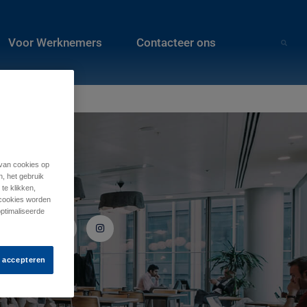
Voor Werknemers
Contacteer ons
 van cookies op
n, het gebruik
te klikken,
Volg ons
e cookies worden
optimaliseerde
s accepteren