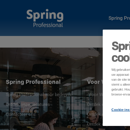
Spring P
Spr
coo
Wij gebruike
uw apparaat o
van de site t
Spring Professional
Voor Werkgeve
stemt u alle
gebruikt. Ho
Spring Professional voor bedrijven
Voor Werkgevers
browse-ervar
Ontdek onze vacatures
Ontdek onze jobprofie
Cookie-ins
Contacteer ons
Ontdek onze Spring St
Ontdek onze vacature