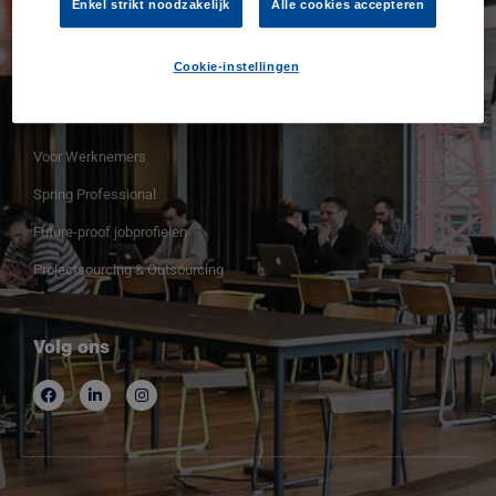
Enkel strikt noodzakelijk
Alle cookies accepteren
Contacteer ons
Cookie-instellingen
Voor Werknemers
Voor Werknemers
Spring Professional
Future-proof jobprofielen
Projectsourcing & Outsourcing
Volg ons