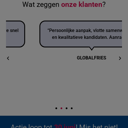
Wat zeggen
onze klanten
?
“Persoonlijke aanpak, vlotte samenwerking
en kwalitatieve kandidaten. Aanrader!”
GLOBALFRIES
Actie loop tot
30 juni
! Mis het niet!