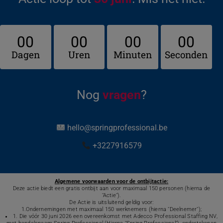
00
00
00
00
Dagen
Uren
Minuten
Seconden
Nog
vragen
?
hello@springprofessional.be
+3227916579
Algemene voorwaarden voor de ontbijtactie:
Deze actie biedt een gratis ontbijt aan voor maximaal 150 personen (hierna de
"Actie").
De Actie is uitsluitend geldig voor:
1.Ondernemingen met maximaal 150 werknemers (hierna "Deelnemer");
1. Die vóór 30 juni 2026 een overeenkomst met Adecco Professional Staffing NV,