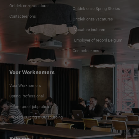
Ontdek onze vacatures
Ontdek onze Spring Stories
Contacteer ons
Ontdek onze vacatures
Vacature insturen
Employer of record Belgium
Contacteer ons
Voor Werknemers
Voor Werknemers
Spring Professional
Future-proof jobprofielen
Projectsourcing & Outsourcing