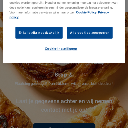
cookies worden gebruikt. Houd er echter rekening mee dat het selecteren van
deze optie kan resulteren in een minder geoptimaliseerde browse-ervaring.
Voor meer informatie verwijzen wij u naar onze
Cookie Policy
Privacy
Schrijf je in &
doe mee
!
policy
Stap 1
Enkel strikt noodzakelijk
Alle cookies accepteren
Bezorg ons je vacature (consultancy of vaste aanwerving)
Cookie-instellingen
Stap 2
Wij vinden de perfecte kandidaat voor jouw bedrijf
Stap 3
Plaatsing geslaagd? Dan trakteren wij op verse koffiekoeken!
Laat je gegevens achter en wij nemen
contact met je op!