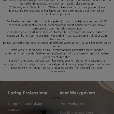
met handelsnaam Spring Professional (Hierna "Spring Professional"), ondertekenen
betreffende consultancy en/of permanent placement; en
2. Waarbij vóór 30 september 2026 een kandidaat succesvol geplaatst wordt
door Spring Professional in het kader van een permanent placement of een
consultancy opdracht.
De Deelnemer heeft slechts recht op één (1) gratis ontbijt voor maximaal 150
personen, ongeacht of er een overeenkomst wordt ondertekend voor zowel
permanent placement als consultancy.
De Deelnemer verbindt zich ertoe contact op te nemen om de exacte datum en
locatie van het ontbijt te bepalen. Het ontbijt moet uiterlijk op 31 oktober 2026
plaatsvinden.
Bij niet vervulling van bovenstaande geldigheidsvoorwaarden, vervalt het recht op de
Actie.
Deze Actie is persoonlijk en niet overdraagbaar (ook niet aan verbonden
ondernemingen van de Deelnemer), inwisselbaar of uit te keren in geld of andere
goederen of diensten.
Spring Professional behoudt zich het recht voor om de Actie te wijzigen, te
verlengen of te beëindigen zonder voorafgaande kennisgeving of opgave van reden.
Door deel te nemen aan de Actie gaat de Deelnemer akkoord met deze
voorwaarden.
Spring Professional
Voor Werkgevers
Spring Professional voor
Voor Werkgevers
bedrijven
Ontdek onze jobprofielen