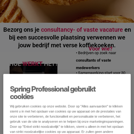
Bezorg ons je
consultancy- of vaste vacature
en
bij een succesvolle plaatsing verwennen we
jouw bedrijf met verse koffiekoeken.
Voor wie?
• Bedrijven op zoek naar
consultants of vaste
HOE
WERKT
HET?
medewerkers
• Samenwerking start voor 30
juni 2026
, plaatsing vóór 30
september 2026
Spring Professional gebruikt
cookies
Wat krijg je?
Bij een
succesvolle plaatsing
Wij gebruiken cookies op onze website. Door op "Alles aanvaarden" te klikken
verwennen we jouw bedrijf
stemt u in met het opslaan van cookies op uw apparaat om de prestaties van
onze site te verbeteren, de functionaliteit en personalisatie te verbeteren, het
met verse koffiekoeken als
gebruik van de site te analyseren en te helpen bij onze marketinginspanningen.
attentie bij de opstart!
Door op "Enkel strikt noodzakelijk" te klikken, stemt u alleen in met het opslaan
van strikt noodzakelijke cookies op uw apparaat. Er zullen geen andere