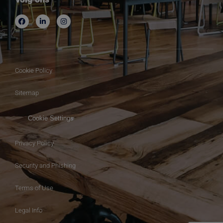
Volg ons
Cookie Policy
Sitemap
Cookie Settings
Privacy Policy
Security and Phishing
Terms of Use
Legal Info