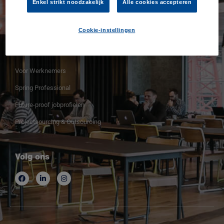
Enkel strikt noodzakelijk
Alle cookies accepteren
Contacteer ons
Cookie-instellingen
Voor Werknemers
Voor Werknemers
Spring Professional
Future-proof jobprofielen
Projectsourcing & Outsourcing
Volg ons