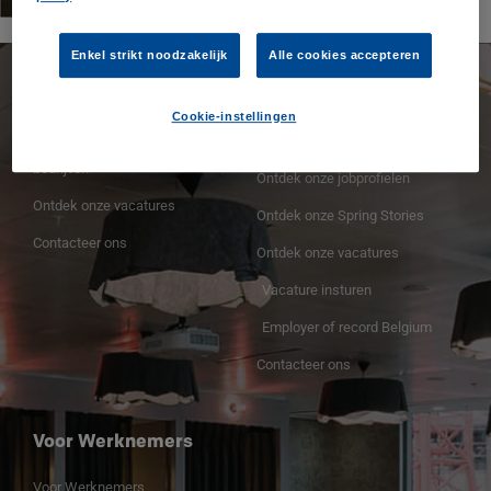
Enkel strikt noodzakelijk
Alle cookies accepteren
Spring Professional
Voor Werkgevers
Cookie-instellingen
Spring Professional voor
Voor Werkgevers
bedrijven
Ontdek onze jobprofielen
Ontdek onze vacatures
Ontdek onze Spring Stories
Contacteer ons
Ontdek onze vacatures
Vacature insturen
Employer of record Belgium
Contacteer ons
Voor Werknemers
Voor Werknemers