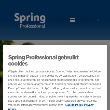
Spring Professional gebruikt
cookies
Wij gebruiken cookies op onze website. Door op "Alles aanvaarden" te klikken
stemt u in met het opslaan van cookies op uw apparaat om de prestaties van
onze site te verbeteren, de functionaliteit en personalisatie te verbeteren, het
gebruik van de site te analyseren en te helpen bij onze marketinginspanningen.
Door op "Enkel strikt noodzakelijk" te klikken, stemt u alleen in met het opslaan
van strikt noodzakelijke cookies op uw apparaat. Er zullen geen andere
cookies worden gebruikt. Houd er echter rekening mee dat het selecteren van
deze optie kan resulteren in een minder geoptimaliseerde browse-ervaring.
Voor meer informatie verwijzen wij u naar onze
Cookie Policy
Privacy
policy