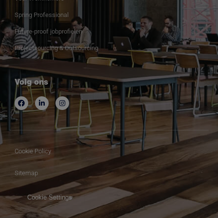
Spring Professional
Future-proof jobprofielen
Projectsourcing & Outsourcing
Volg ons
Cookie Policy
Sitemap
Cookie Settings