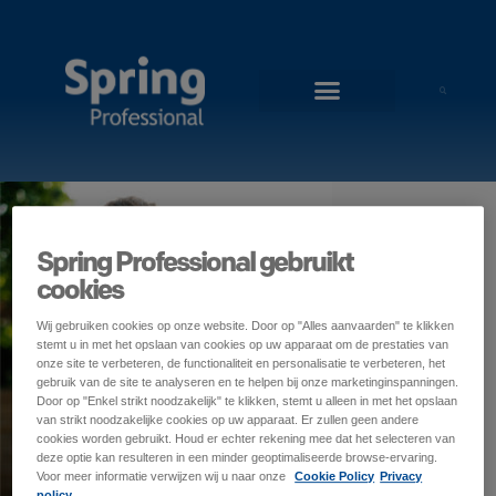
Spring Professional gebruikt
cookies
Wij gebruiken cookies op onze website. Door op "Alles aanvaarden" te klikken
stemt u in met het opslaan van cookies op uw apparaat om de prestaties van
onze site te verbeteren, de functionaliteit en personalisatie te verbeteren, het
gebruik van de site te analyseren en te helpen bij onze marketinginspanningen.
Door op "Enkel strikt noodzakelijk" te klikken, stemt u alleen in met het opslaan
van strikt noodzakelijke cookies op uw apparaat. Er zullen geen andere
cookies worden gebruikt. Houd er echter rekening mee dat het selecteren van
deze optie kan resulteren in een minder geoptimaliseerde browse-ervaring.
Voor meer informatie verwijzen wij u naar onze
Cookie Policy
Privacy
policy