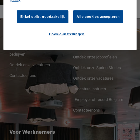
Enkel strikt noodzakelijk
Alle cookies accepteren
Spring Professional
Voor Werkgevers
Cookie-instellingen
Spring Professional voor
Voor Werkgevers
bedrijven
Ontdek onze jobprofielen
Ontdek onze vacatures
Ontdek onze Spring Stories
Contacteer ons
Ontdek onze vacatures
Vacature insturen
Employer of record Belgium
Contacteer ons
Voor Werknemers