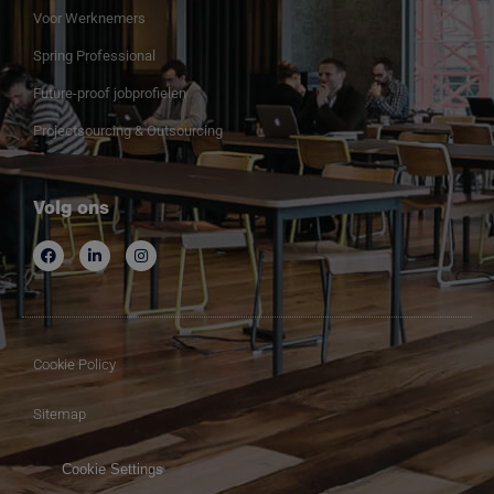
Voor Werknemers
Spring Professional
Future-proof jobprofielen
Projectsourcing & Outsourcing
Volg ons
Cookie Policy
Sitemap
Cookie Settings