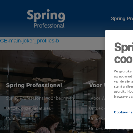
Spring P
CE-main-joker_profiles-b
Spr
coo
Wij gebruike
uw apparaat o
van de site t
Spring Professional
Voor Werkgeve
stemt u alle
gebruikt. Ho
browse-ervar
Spring Professional voor bedrijven
Voor Werkgevers
Ontdek onze vacatures
Ontdek onze jobprofie
Cookie-ins
Contacteer ons
Ontdek onze Spring St
Ontdek onze vacature