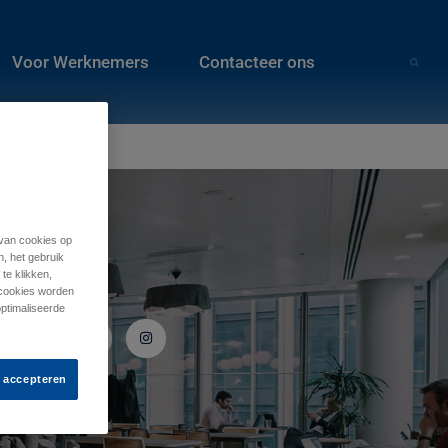
Voor Werknemers
Contacteer ons
 van cookies op
n, het gebruik
te klikken,
Volg ons
e cookies worden
optimaliseerde
s accepteren