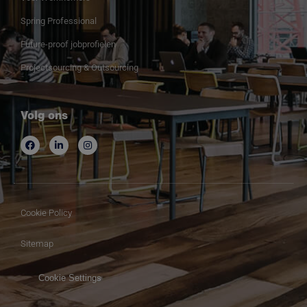
Spring Professional
Future-proof jobprofielen
Projectsourcing & Outsourcing
Volg ons
Cookie Policy
Sitemap
Cookie Settings