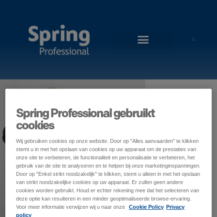
Spring Professional gebruikt
cookies
Wij gebruiken cookies op onze website. Door op "Alles aanvaarden" te klikken
stemt u in met het opslaan van cookies op uw apparaat om de prestaties van
onze site te verbeteren, de functionaliteit en personalisatie te verbeteren, het
gebruik van de site te analyseren en te helpen bij onze marketinginspanningen.
Door op "Enkel strikt noodzakelijk" te klikken, stemt u alleen in met het opslaan
van strikt noodzakelijke cookies op uw apparaat. Er zullen geen andere
cookies worden gebruikt. Houd er echter rekening mee dat het selecteren van
deze optie kan resulteren in een minder geoptimaliseerde browse-ervaring.
Voor meer informatie verwijzen wij u naar onze
Cookie Policy
Privacy
policy