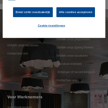
Enkel strikt noodzakelijk
Alle cookies accepteren
Spring Professional
Voor Werkgevers
Cookie-instellingen
Spring Professional voor
Voor Werkgevers
bedrijven
Ontdek onze jobprofielen
Ontdek onze vacatures
Ontdek onze Spring Stories
Contacteer ons
Ontdek onze vacatures
Vacature insturen
Employer of record Belgium
Contacteer ons
Voor Werknemers
Voor Werknemers