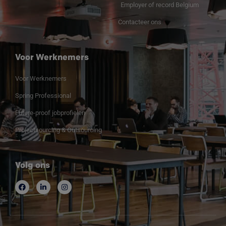
Employer of record Belgium
Contacteer ons
Voor Werknemers
Voor Werknemers
Spring Professional
Future-proof jobprofielen
Projectsourcing & Outsourcing
Volg ons