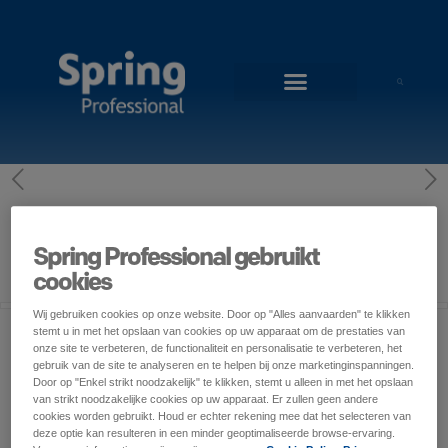
0
Published by
Jorn Verhaegen
at
30 november
Spring Professional gebruikt
2017
cookies
Wij gebruiken cookies op onze website. Door op "Alles aanvaarden" te klikken
stemt u in met het opslaan van cookies op uw apparaat om de prestaties van
onze site te verbeteren, de functionaliteit en personalisatie te verbeteren, het
gebruik van de site te analyseren en te helpen bij onze marketinginspanningen.
Door op "Enkel strikt noodzakelijk" te klikken, stemt u alleen in met het opslaan
van strikt noodzakelijke cookies op uw apparaat. Er zullen geen andere
cookies worden gebruikt. Houd er echter rekening mee dat het selecteren van
deze optie kan resulteren in een minder geoptimaliseerde browse-ervaring.