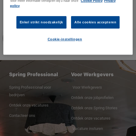
Voor meer informatie verwijzen wij u naar onze
Cookie Policy
Privacy
policy
Enkel strikt noodzakelijk
Alle cookies accepteren
Jorn Verhaegen
Cookie-instellingen
Spring Professional
Voor Werkgevers
Spring Professional voor
Voor Werkgevers
bedrijven
Ontdek onze jobprofielen
Ontdek onze vacatures
Ontdek onze Spring Stories
Contacteer ons
Ontdek onze vacatures
Vacature insturen