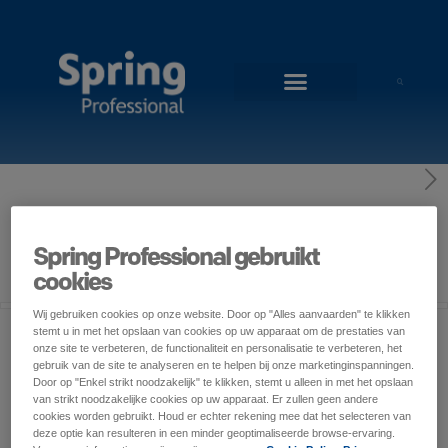
0
Published by
Jorn Verhaegen
at
21 november
Spring Professional gebruikt
2017
cookies
Wij gebruiken cookies op onze website. Door op "Alles aanvaarden" te klikken
stemt u in met het opslaan van cookies op uw apparaat om de prestaties van
onze site te verbeteren, de functionaliteit en personalisatie te verbeteren, het
gebruik van de site te analyseren en te helpen bij onze marketinginspanningen.
Door op "Enkel strikt noodzakelijk" te klikken, stemt u alleen in met het opslaan
van strikt noodzakelijke cookies op uw apparaat. Er zullen geen andere
cookies worden gebruikt. Houd er echter rekening mee dat het selecteren van
deze optie kan resulteren in een minder geoptimaliseerde browse-ervaring.