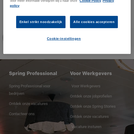
Voor meer informatie verwijzen wij u naar onze
Cookie Policy
Privacy
policy
Enkel strikt noodzakelijk
Alle cookies accepteren
Jorn Verhaegen
Cookie-instellingen
Spring Professional
Voor Werkgevers
Spring Professional voor
Voor Werkgevers
bedrijven
Ontdek onze jobprofielen
Ontdek onze vacatures
Ontdek onze Spring Stories
Contacteer ons
Ontdek onze vacatures
Vacature insturen