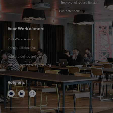
Employer of record Belgium
Contacteer ons
Voor Werknemers
Voor Werknemers
Spring Professional
Future-proof jobprofielen
Projectsourcing & Outsourcing
Volg ons